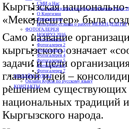
Кыргызская национально-
СМИ о Нас
Дни кыргызской культуры на Южном Урале 20
О Киргизии
«Мекендештер» была созда
Форум труда
Интервью-отзывы о работе МЕКЕНДЕШТЕР
ФОТОГАЛЕРЕЯ
Само название организац
НООРУЗ 2016
Фотогалерея 1
Фотогалерея 2
кыргызского означает «с
Фотогалерея 3
Фотогалерея 4
задачи и цели организаци
Фотогалерея 5
Фотогалерея 6
Фотогалерея 7
главной идей – консолиди
ОНЛАЙН КУРСЫ
Онлайн Курсы по русскому языку
решением существующих п
КОНТАКТЫ
национальных традиций и
Кыргызского народа.