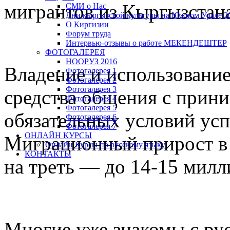
мигрантов из Кыргызстана
СМИ о Нас
Дни кыргызской культуры на Южном Урале 20
О Киргизии
Форум труда
Интервью-отзывы о работе МЕКЕНДЕШТЕР
ФОТОГАЛЕРЕЯ
НООРУЗ 2016
Владение и использование
Фотогалерея 1
Фотогалерея 2
Фотогалерея 3
средства общения с прин
Фотогалерея 4
Фотогалерея 5
обязательных условий ус
Фотогалерея 6
Фотогалерея 7
ОНЛАЙН КУРСЫ
Миграционный прирост в 
Онлайн Курсы по русскому языку
КОНТАКТЫ
на треть — до 14-15 милл
Многие уже знакомы с рус