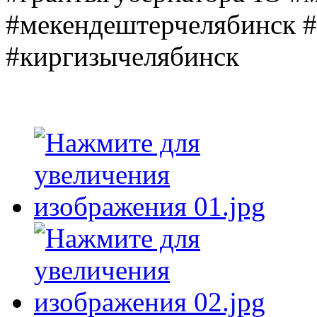
#мекендештерчелябинск 
#киргизычелябинск