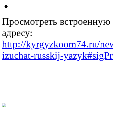
Просмотреть встроенную 
адресу:
http://kyrgyzkoom74.ru/n
izuchat-russkij-yazyk#sigP
© 2026 Мекендештер - Кы
культурная автономия в Ч
защищены.