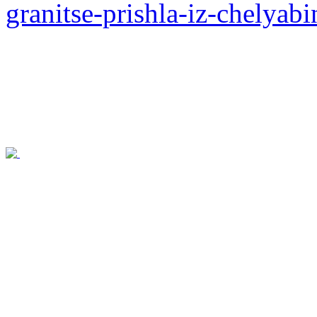
granitse-prishla-iz-chelya
© 2026 Мекендештер - Кы
культурная автономия в Ч
защищены.