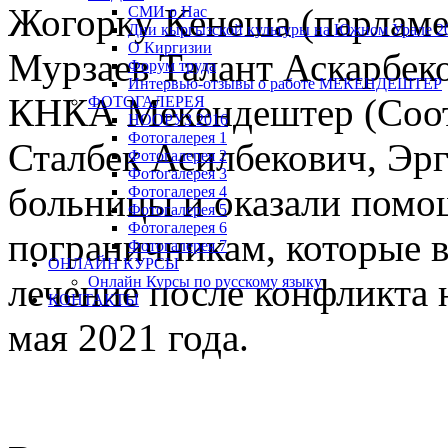
Жогорку Кенеша (парламе
СМИ о Нас
Дни кыргызской культуры на Южном Урале 20
О Киргизии
Мурзаев Талант Аскарбек
Форум труда
Интервью-отзывы о работе МЕКЕНДЕШТЕР
КНКА Мекендештер (Соот
ФОТОГАЛЕРЕЯ
НООРУЗ 2016
Фотогалерея 1
Сталбек Асилбекович, Эр
Фотогалерея 2
Фотогалерея 3
больницы и оказали помо
Фотогалерея 4
Фотогалерея 5
Фотогалерея 6
пограничникам, которые в
Фотогалерея 7
ОНЛАЙН КУРСЫ
лечение после конфликта 
Онлайн Курсы по русскому языку
КОНТАКТЫ
мая 2021 года.